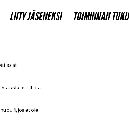
LIITY JÄSENEKSI
TOIMINNAN TUKI
t asiat:
taisista osoitteita
upu.fi, jos et ole