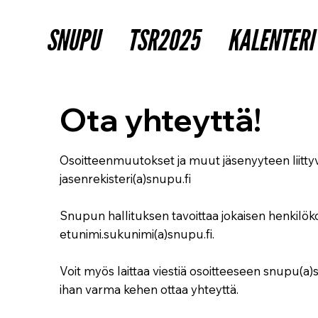
SNUPU
TSR2025
KALENTERI
Ota yhteyttä!
Osoitteenmuutokset ja muut jäsenyyteen liittyvä
jasenrekisteri(a)snupu.fi
Snupun hallituksen tavoittaa jokaisen henkilökoh
etunimi.sukunimi(a)snupu.fi.
Voit myös laittaa viestiä osoitteeseen snupu(a)sn
ihan varma kehen ottaa yhteyttä.