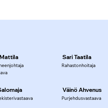
 Mattila
Sari Taatila
heenjohtaja
Rahastonhoitaja
aava
 Salomaja
Väinö Ahvenus
kisterivastaava
Purjehdusvastaava