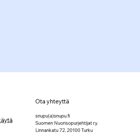
Ota yhteyttä
snupu(a)snupu.fi
käytä
Suomen Nuorisopurjehtijat r.y.
Linnankatu 72, 20100 Turku