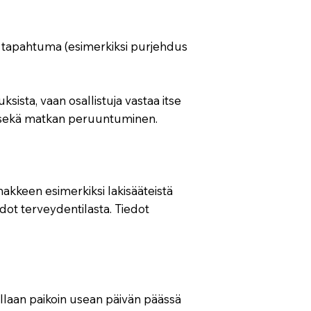
äli tapahtuma (esimerkiksi purjehdus
sista, vaan osallistuja vastaa itse
t sekä matkan peruuntuminen.
akkeen esimerkiksi lakisääteistä
edot terveydentilasta. Tiedot
 ollaan paikoin usean päivän päässä