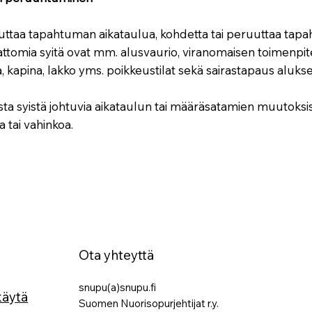
uttaa tapahtuman aikataulua, kohdetta tai peruuttaa tap
ttomia syitä ovat mm. alusvaurio, viranomaisen toimenpitee
, kapina, lakko yms. poikkeustilat sekä sairastapaus alukse
a syistä johtuvia aikataulun tai määräsatamien muutoksista
 tai vahinkoa.
Ota yhteyttä
snupu(a)snupu.fi
käytä
Suomen Nuorisopurjehtijat r.y.