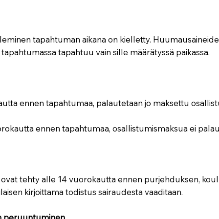
oleminen tapahtuman aikana on kielletty. Huumausaineiden
tai tapahtumassa tapahtuu vain sille määrätyssä paikassa.
kautta ennen tapahtumaa, palautetaan jo maksettu osalli
vuorokautta ennen tapahtumaa, osallistumismaksua ei palau
ka ovat tehty alle 14 vuorokautta ennen purjehduksen, k
isen kirjoittama todistus sairaudesta vaaditaan.
sen peruuntuminen