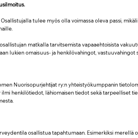
usilmoitus.
t. Osallistujalla tulee myös olla voimassa oleva passi, mik
maille.
allistujan matkalla tarvitsemista vapaaehtoisista vakuutuk
aan lukien omaisuus- ja henkilövahingot, vastuuvahingo
uomen Nuorisopurjehtijat ry:n yhteistyökumppanin tietolom
lmi henkilötiedot, lähiomaisen tiedot sekä tarpeelliset ti
mesta.
vä terveydentila osallistua tapahtumaan. Esimerkiksi merellä