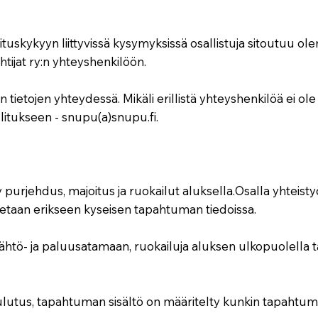
tuskykyyn liittyvissä kysymyksissä osallistuja sitoutuu ol
ijat ry:n yhteyshenkilöön.
etojen yhteydessä. Mikäli erillistä yhteyshenkilöä ei ole ma
litukseen - snupu(a)snupu.fi.
y purjehdus, majoitus ja ruokailut aluksella.Osalla yhtei
tetaan erikseen kyseisen tapahtuman tiedoissa.
 lähtö- ja paluusatamaan, ruokailuja aluksen ulkopuolella 
ulutus, tapahtuman sisältö on määritelty kunkin tapahtum