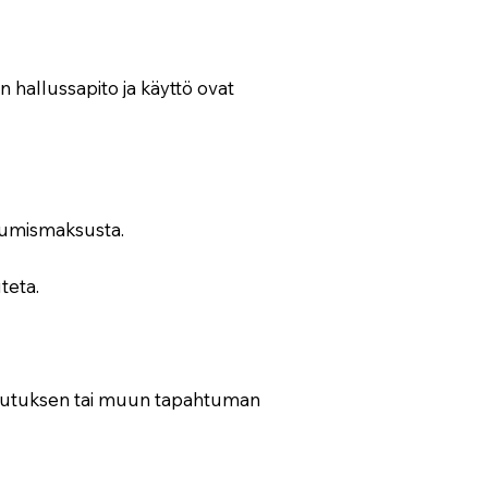
 hallussapito ja käyttö ovat
stumismaksusta.
teta.
oulutuksen tai muun tapahtuman