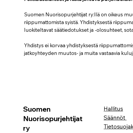
Suomen Nuorisopurjehtijat ry:llä on oikeus mu
riippumattomista syistä. Yhdistyksestä riippuma
luokiteltavat säätiedotukset ja -olosuhteet, sota
Yhdistys ei korvaa yhdistyksestä riippumattomist
jatkoyhteyden muutos- ja muita vastaavia kuluja
Suomen
Hallitus
Säännöt
Nuorisopurjehtijat
Tietosuoja
ry