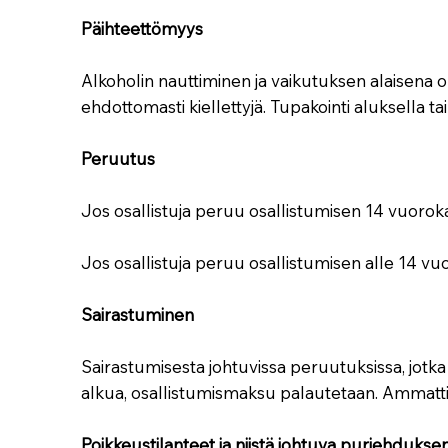
Päihteettömyys
Alkoholin nauttiminen ja vaikutuksen alaisena 
ehdottomasti kiellettyjä. Tupakointi aluksella 
Peruutus
Jos osallistuja peruu osallistumisen 14 vuoro
Jos osallistuja peruu osallistumisen alle 14 
Sairastuminen
Sairastumisesta johtuvissa peruutuksissa, jot
alkua, osallistumismaksu palautetaan. Ammattila
Poikkeustilanteet ja niistä johtuva purjehduk