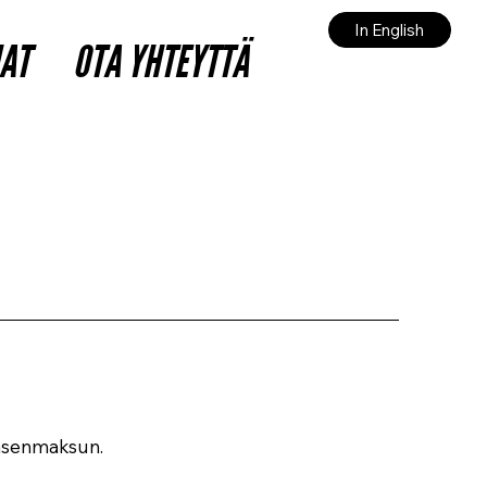
In English
JAT
OTA YHTEYTTÄ
jäsenmaksun.