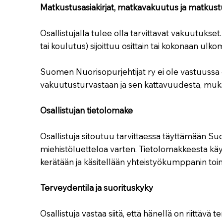
Matkustusasiakirjat, matkavakuutus ja matkust
Osallistujalla tulee olla tarvittavat vakuutukse
tai koulutus) sijoittuu osittain tai kokonaan ulko
Suomen Nuorisopurjehtijat ry ei ole vastuussa os
vakuutusturvastaan ja sen kattavuudesta, muk
Osallistujan tietolomake
Osallistuja sitoutuu tarvittaessa täyttämään S
miehistöluetteloa varten. Tietolomakkeesta käy i
kerätään ja käsitellään yhteistyökumppanin toi
Terveydentila ja suorituskyky
Osallistuja vastaa siitä, että hänellä on riittä