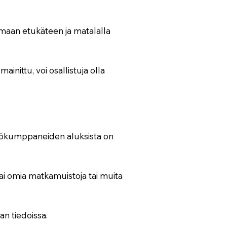
emaan etukäteen ja matalalla
inittu, voi osallistuja olla
styökumppaneiden aluksista on
tai omia matkamuistoja tai muita
an tiedoissa.