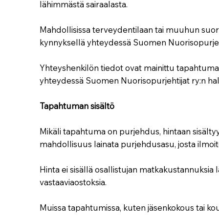
lähimmästä sairaalasta.
Mahdollisissa terveydentilaan tai muuhun suori
kynnyksellä yhteydessä Suomen Nuorisopurjeht
Yhteyshenkilön tiedot ovat mainittu tapahtuman ti
yhteydessä Suomen Nuorisopurjehtijat ry:n hal
Tapahtuman sisältö
Mikäli tapahtuma on purjehdus, hintaan sisälty
mahdollisuus lainata purjehdusasu, josta ilmoi
Hinta ei sisällä osallistujan matkakustannuksia
vastaaviaostoksia.
Muissa tapahtumissa, kuten jäsenkokous tai ko