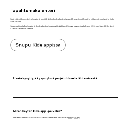
Tapahtumakalenteri
Ensimmäisenä tiedon tulevista tapahtumista sekä lisätietoja ilmoittautumisesta saavat Snupun jäsenet Snuutisten välityksellä, muista siis tarkkailla
sähköpostiasi!
Snupun purjehduksille ja tapahtumiin ilmoittautuminen tapahtuu pääsääntöisesti Kide.app -palvelun kautta. Kauden 2026 purjehdukset löytyvät nyt
Kide.apista alla olevasta linkistä!
Snupu Kide.appissa
Usein kysyttyjä kysymyksiä purjehdukselle lähtemisestä
Miten käytän kide.app -palvelua?
Kide.appia koskeviin kysymyksiin löytyy vastaukset kide.appin verkkosivuilta,
kide.app/fi/help