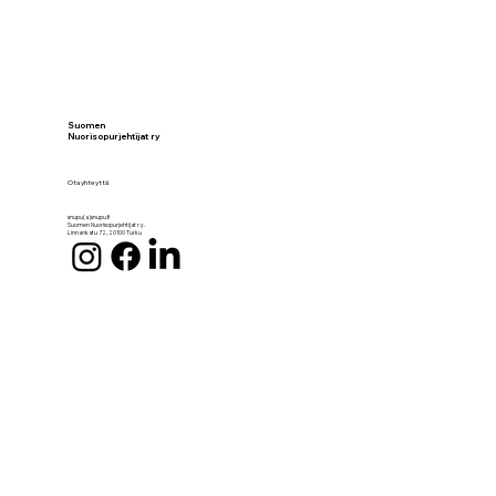
Suomen
Nuorisopurjehtijat ry
Ota yhteyttä
snupu(a)snupu.fi
Suomen Nuorisopurjehtijat r.y.
Linnankatu 72, 20100 Turku