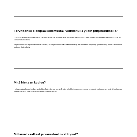
Tarvitsenko aiempaa kokemusta?
Voinko tulla yksin purjehdukselle?
Et tarvitse aikaisempaa kokemusta! Perusajatuksemme on oppia tekemällä, joten mukaan vaan! Yleensä mukana on ensikertalaisia tai muutaman
kerran mukana olleita.
Purjehdukselle voit myös lähteä ilman kaveria, sillä purjehduksella tutustut muihin Snupuihin. Teemme vahtijaon purjehduksella ja yleensä mukana on
muitakin yksin tulleita.
Mitä hintaan kuuluu?
Hintaan kuuluu itse purjehdus, ruoat aluksella ja satamamaksut. Omat matkat kotoa alukselle maksat itse. Usein myös saunassa käynti maksetaan
Snupun toimesta, mutta tämä vaihtelee kohteesta riippuen.
Millaiset vaatteet ja varusteet ovat hyvät?